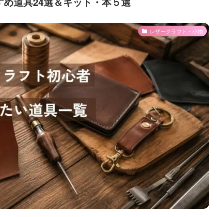
め道具24選＆キット・本５選
レザークラフト・小物