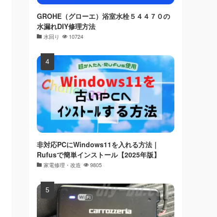
GROHE（グローエ）浴室水栓５４４７０の
水漏れDIY修理方法
水回り
10724
非対応PCにWindows11を入れる方法｜
Rufusで簡単インストール【2025年版】
家電修理・改造
9805