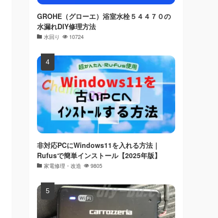
GROHE（グローエ）浴室水栓５４４７０の
水漏れDIY修理方法
水回り
10724
非対応PCにWindows11を入れる方法｜
Rufusで簡単インストール【2025年版】
家電修理・改造
9805