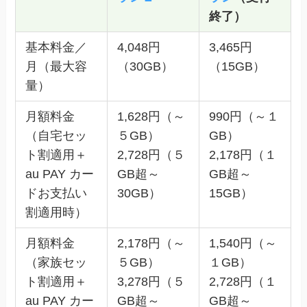
終了）
基本料金／
4,048円
3,465円
月（最大容
（30GB）
（15GB）
量）
月額料金
1,628円（～
990円（～１
（自宅セッ
５GB）
GB）
ト割適用＋
2,728円（５
2,178円（１
au PAY カー
GB超～
GB超～
ドお支払い
30GB）
15GB）
割適用時）
月額料金
2,178円（～
1,540円（～
（家族セッ
５GB）
１GB）
ト割適用＋
3,278円（５
2,728円（１
au PAY カー
GB超～
GB超～