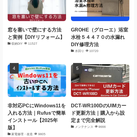
窓を塞いで壁にする方法
GROHE（グローエ）浴室
と実例【DIYリフォーム】
水栓５４４７０の水漏れ
DIY修理方法
収納DIY
11527
水回り
10720
非対応PCにWindows11を
DCT-WR100DのUIMカー
入れる方法｜Rufusで簡単
ド更新方法｜購入から設
インストール【2025年
定まで完全解説
版】
メンテナンス
9666
家電修理・改造
9805