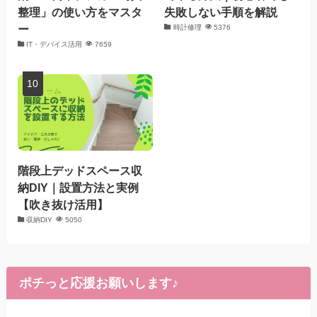
整理」の使い方をマスタ
失敗しない手順を解説
ー
時計修理
5376
IT・デバイス活用
7659
階段上デッドスペース収
納DIY｜設置方法と実例
【吹き抜け活用】
収納DIY
5050
ポチっと応援お願いします♪