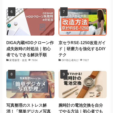
DIGA内蔵HDDクローン作
京セラRSE-1250改造ガイ
成失敗時の対処法｜初心
ド｜研磨力を強化するDIY
者でもできる解決手順
テク
家電修理・改造
7934
DIY初心者向け
7827
写真整理のストレス解
腕時計の電池交換を自分
消！「簡単デジカメ写真
でやる方法｜初心者でも