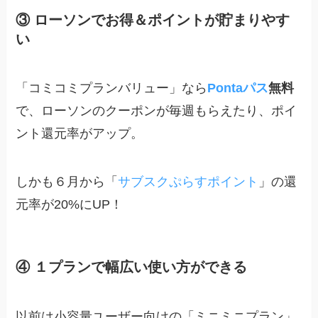
③ ローソンでお得＆ポイントが貯まりやす
い
「コミコミプランバリュー」なら
Pontaパス
無料
で、ローソンのクーポンが毎週もらえたり、ポイ
ント還元率がアップ。
しかも６月から「
サブスクぷらすポイント
」の還
元率が20%にUP！
④ １プランで幅広い使い方ができる
以前は小容量ユーザー向けの「ミニミニプラン」