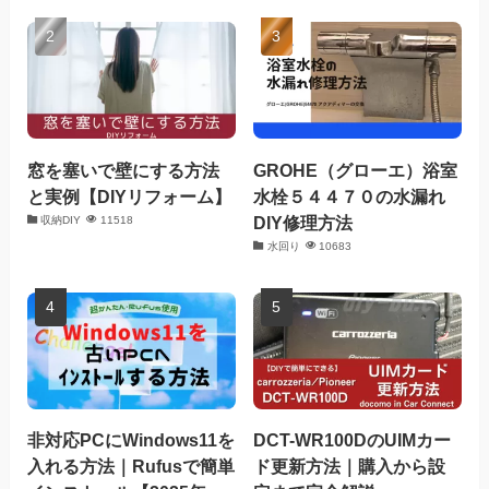
窓を塞いで壁にする方法
GROHE（グローエ）浴室
と実例【DIYリフォーム】
水栓５４４７０の水漏れ
DIY修理方法
収納DIY
11518
水回り
10683
非対応PCにWindows11を
DCT-WR100DのUIMカー
入れる方法｜Rufusで簡単
ド更新方法｜購入から設