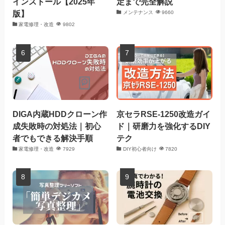
インストール【2025年
定まで完全解説
版】
メンテナンス
9660
家電修理・改造
9802
DIGA内蔵HDDクローン作
京セラRSE-1250改造ガイ
成失敗時の対処法｜初心
ド｜研磨力を強化するDIY
者でもできる解決手順
テク
家電修理・改造
7929
DIY初心者向け
7820