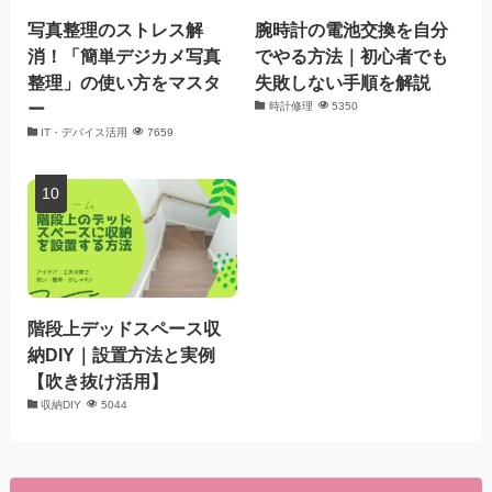
写真整理のストレス解
腕時計の電池交換を自分
消！「簡単デジカメ写真
でやる方法｜初心者でも
整理」の使い方をマスタ
失敗しない手順を解説
ー
時計修理
5350
IT・デバイス活用
7659
階段上デッドスペース収
納DIY｜設置方法と実例
【吹き抜け活用】
収納DIY
5044