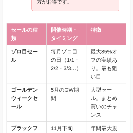
方がお得です。
セールの種
開催時期・
特徴
類
タイミング
ゾロ目セー
毎月ゾロ目
最大85%オ
ル
の日（1/1・
フの実績あ
2/2・3/3…）
り。最も狙
い目
ゴールデン
5月のGW期
大型セー
ウィークセ
間
ル。まとめ
ール
買いのチャ
ンス
ブラックフ
11月下旬
年間最大規