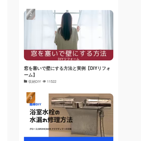
窓を塞いで壁にする方法と実例【DIYリフォ
ーム】
収納DIY
11522