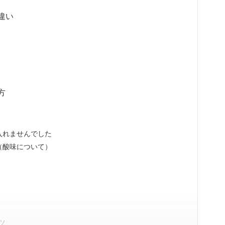
違い
方
入れませんでした
（酸味について）
ツ