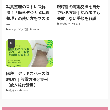
写真整理のストレス解
腕時計の電池交換を自分
消！「簡単デジカメ写真
でやる方法｜初心者でも
整理」の使い方をマスタ
失敗しない手順を解説
ー
時計修理
5376
IT・デバイス活用
7659
階段上デッドスペース収
納DIY｜設置方法と実例
【吹き抜け活用】
収納DIY
5050