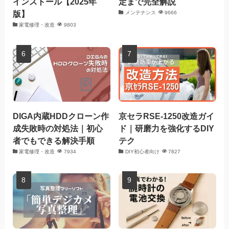
インストール【2025年
定まで完全解説
版】
メンテナンス
9666
家電修理・改造
9803
DIGA内蔵HDDクローン作
京セラRSE-1250改造ガイ
成失敗時の対処法｜初心
ド｜研磨力を強化するDIY
者でもできる解決手順
テク
家電修理・改造
7934
DIY初心者向け
7827