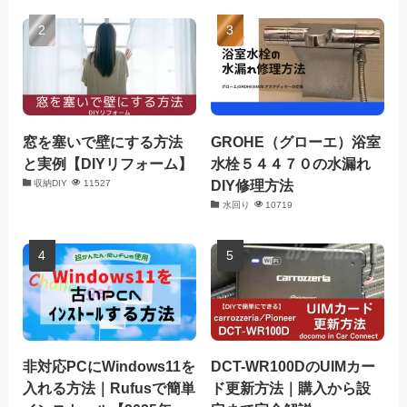
窓を塞いで壁にする方法
GROHE（グローエ）浴室
と実例【DIYリフォーム】
水栓５４４７０の水漏れ
DIY修理方法
収納DIY
11527
水回り
10719
非対応PCにWindows11を
DCT-WR100DのUIMカー
入れる方法｜Rufusで簡単
ド更新方法｜購入から設