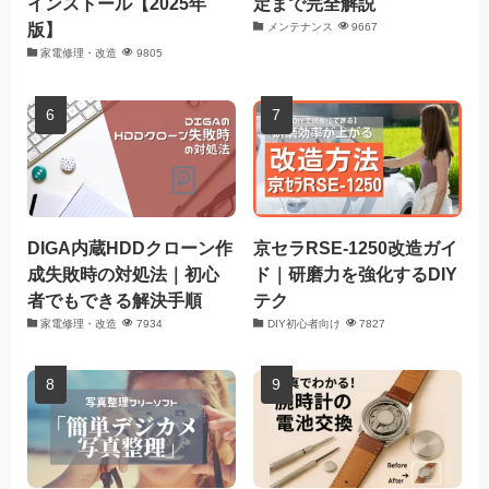
インストール【2025年
定まで完全解説
版】
メンテナンス
9667
家電修理・改造
9805
DIGA内蔵HDDクローン作
京セラRSE-1250改造ガイ
成失敗時の対処法｜初心
ド｜研磨力を強化するDIY
者でもできる解決手順
テク
家電修理・改造
7934
DIY初心者向け
7827