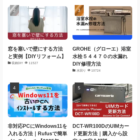
窓を塞いで壁にする方法
GROHE（グローエ）浴室
と実例【DIYリフォーム】
水栓５４４７０の水漏れ
DIY修理方法
収納DIY
11527
水回り
10724
非対応PCにWindows11を
DCT-WR100DのUIMカー
入れる方法｜Rufusで簡単
ド更新方法｜購入から設