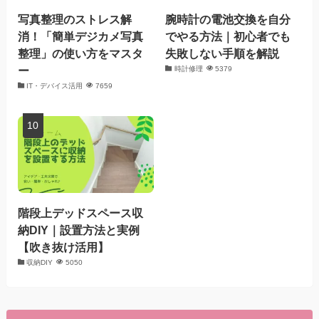
写真整理のストレス解
腕時計の電池交換を自分
消！「簡単デジカメ写真
でやる方法｜初心者でも
整理」の使い方をマスタ
失敗しない手順を解説
ー
時計修理
5379
IT・デバイス活用
7659
階段上デッドスペース収
納DIY｜設置方法と実例
【吹き抜け活用】
収納DIY
5050